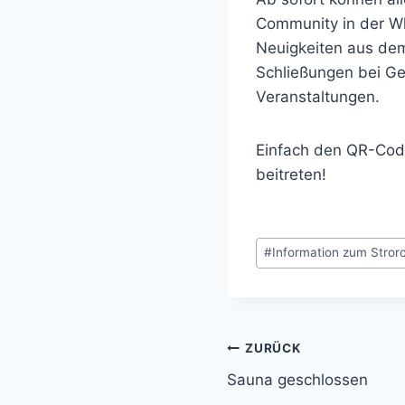
Community in der Wh
Neuigkeiten aus dem
Schließungen bei Ge
Veranstaltungen.
Einfach den QR-Co
beitreten!
Schlagworte:
#
Information zum Stror
Beitragsnavig
ZURÜCK
Sauna geschlossen