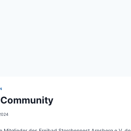
N
r Community
2024
le Mitglieder des Freibad Storchennest Arnsberg e.V. d