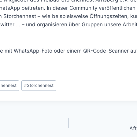
atsApp beitreten. In dieser Community veröffentlichen
 Storchennest – wie beispielsweise Öffnungszeiten, kur
witter … – und organisieren über Gruppen unsere Arbei
de mit WhatsApp-Foto oder einem QR-Code-Scanner a
chennest
#
Storchennest
ation
Af