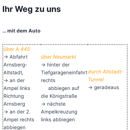
Ihr Weg zu uns
… mit dem Auto
über A 445
-> Abfahrt
über Neumarkt
Arnsberg-
-> hinter der
durch Altstadt-
Altstadt,
Tiefgarageneinfahrt
Tunnel
-> an der
rechts
-> geradeaus
Ampel links
abbiegen auf
Richtung
die Königstraße
Arnsberg
-> nächste
-> an der 2.
Ampelkreuzung
Ampel rechts
links abbiegen
abbiegen