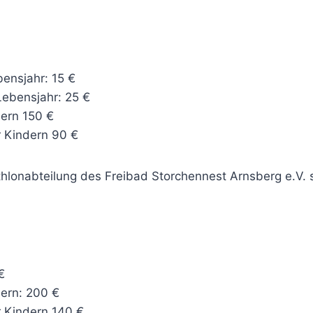
bensjahr: 15 €
Lebensjahr: 25 €
dern 150 €
hr Kindern 90 €
iathlonabteilung des Freibad Storchennest Arnsberg e.V.
€
dern: 200 €
hr Kindern 140 €